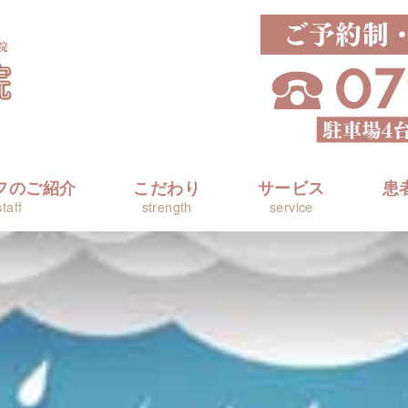
フのご紹介
こだわり
サービス
患
staff
strength
service